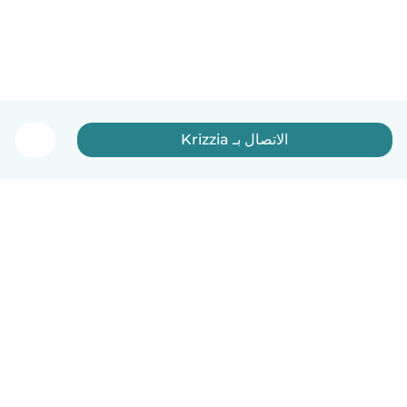
الاتصال بـ Krizzia
العربية
آلية العمل
مساعدة
الشروط و الخصوصية
الأسعار
تفاصيل الشركة
Babysits للشركات
معايير المجتمع