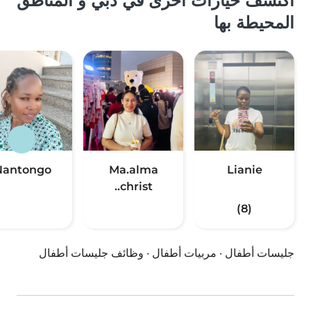
اكتشف خيارات أخرى في دبي و المناطق
المحيطة بها
Nantongo
Ma.alma
Lianie
christ..
(8)
جليسات أطفال
·
مربيات أطفال
·
وظائف جليسات أطفال