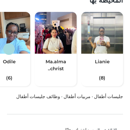
المحيطة بها
Odile
Ma.alma
Lianie
christ..
(6)
(8)
جليسات أطفال
·
مربيات أطفال
·
وظائف جليسات أطفال
•
اشترك مجانًا