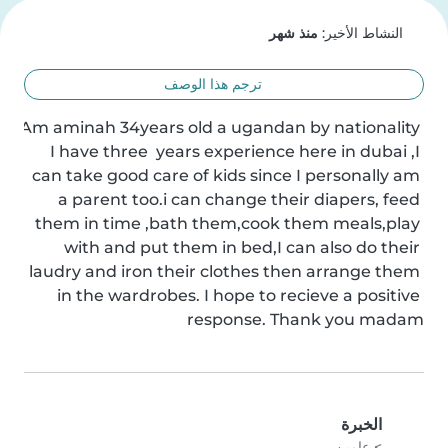
النشاط الأخير:
منذ شهر
ترجم هذا الوصف
Am aminah 34years old a ugandan by nationality 
I have three  years experience here in dubai ,I 
can take good care of kids since I personally am 
a parent too.i can change their diapers, feed 
them in time ,bath them,cook them meals,play 
with and put them in bed,I can also do their 
laudry and iron their clothes then arrange them 
in the wardrobes. I hope to recieve a positive 
response. Thank you madam
الخبرة
> عامين