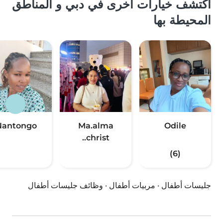
اكتشف خيارات أخرى في دبي و المناطق
المحيطة بها
Nantongo
Ma.alma
Odile
christ..
(6)
جليسات أطفال
·
مربيات أطفال
·
وظائف جليسات أطفال