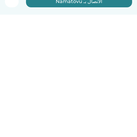
الاتصال بـ Namatovu
العربية
آلية العمل
مساعدة
الشروط و الخصوصية
الأسعار
تفاصيل الشركة
Babysits للشركات
معايير المجتمع
© Babysits B.V.