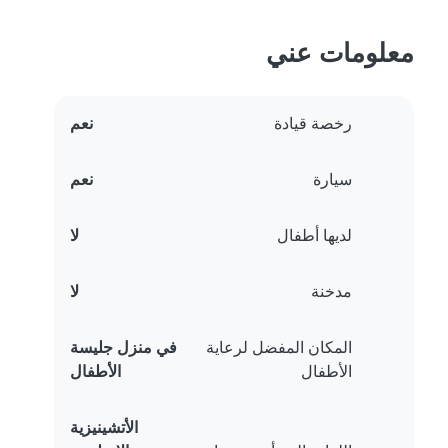
معلومات عني
رخصة قيادة
نعم
سيارة
نعم
لديها أطفال
لا
مدخنة
لا
المكان المفضل لرعاية
في منزل جليسة
الأطفال
الأطفال
الأتشينيزية