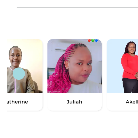
Catherine
Juliah
Akel