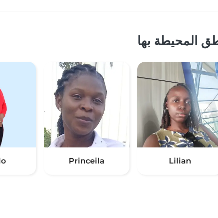
ق المحيطة بها
lo
Princeila
Lilian