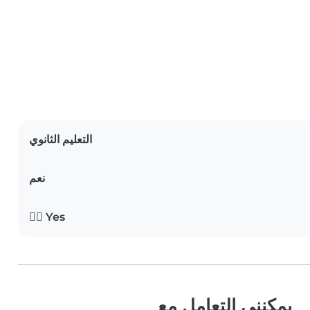
التعليم الثانوي
نعم
Yes 🖐🏻
يمكنني التعامل مع