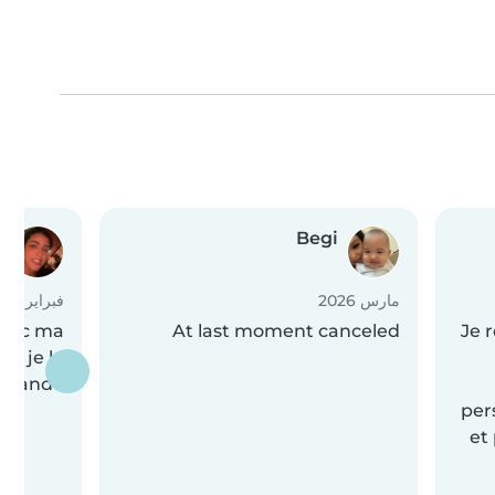
a
Begi
مارس 2026
فبراير 2026
 avec ma
At last moment canceled
Je 
ny je la
mmande
per
et