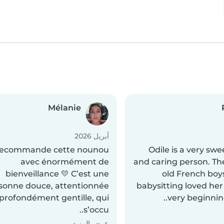
Mélanie
أبريل 2026
recommande cette nounou
Odile is a very swe
avec énormément de
and caring person. The
bienveillance 💛 C’est une
old French boy
sonne douce, attentionnée
babysitting loved her
 profondément gentille, qui
very beginnin
s’occu..
عرض المزيد