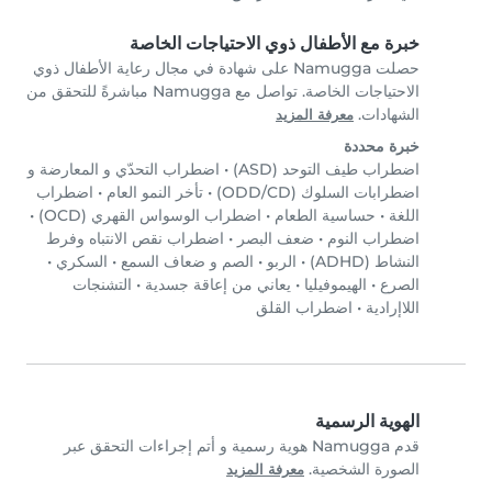
خبرة مع الأطفال ذوي الاحتياجات الخاصة
حصلت Namugga على شهادة في مجال رعاية الأطفال ذوي
الاحتياجات الخاصة. تواصل مع Namugga مباشرةً للتحقق من
الشهادات.
معرفة المزيد
خبرة محددة
اضطراب طيف التوحد (ASD)
•
اضطراب التحدّي و المعارضة و
اضطرابات السلوك (ODD/CD)
•
تأخر النمو العام
•
اضطراب
اللغة
•
حساسية الطعام
•
اضطراب الوسواس القهري (OCD)
•
اضطراب النوم
•
ضعف البصر
•
اضطراب نقص الانتباه وفرط
النشاط (ADHD)
•
الربو
•
الصم و ضعاف السمع
•
السكري
•
الصرع
•
الهيموفيليا
•
يعاني من إعاقة جسدية
•
التشنجات
اللاإرادية
•
اضطراب القلق
الهوية الرسمية
قدم Namugga هوية رسمية و أتم إجراءات التحقق عبر
الصورة الشخصية.
معرفة المزيد