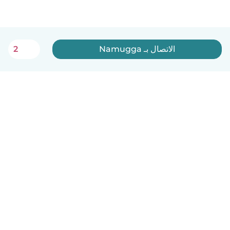
الاتصال بـ Namugga
2
العربية
آلية العمل
مساعدة
الشروط و الخصوصية
الأسعار
تفاصيل الشركة
Babysits للشركات
معايير المجتمع