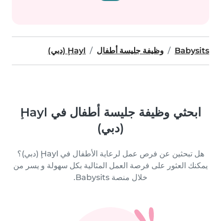
Babysits
وظيفة جليسة أطفال
Ḩayl (دبي)
ابحثي وظيفة جليسة أطفال في Ḩayl
(دبي)
هل تبحثين عن فرص عمل لرعاية الأطفال في Ḩayl (دبي)؟
يمكنك العثور على فرصة العمل المثالية بكل سهولة و يسر من
خلال منصة Babysits.