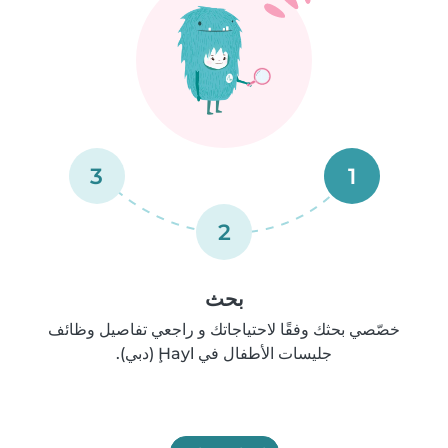
3
1
2
بحث
خصّصي بحثك وفقًا لاحتياجاتك و راجعي تفاصيل وظائف
جليسات الأطفال في Ḩayl (دبي).