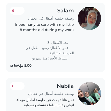
Salam
9
وظيفة جليسة أطفال في عجمان
Ineed nany to care with my little
8 months old during my work
days
عدد الأطفال: 3
عمر الأطفال:
رضيع
•
طفل في
المرحلة الابتدائية
النشاط الأخير: منذ شهرين
Nabila
6
وظيفة جليسة أطفال في عجمان
نحن عائلة بحث عن جليسة أطفال مؤهلة
لتولي رعايتنا لطفلة نشطة وفضولية
ومرحة في سن الرضاعة. نبحث عن