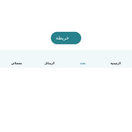
خريطة
الرئيسية
بحث
الرسائل
مفضلاتي
العربية
آلية العمل
مساعدة
الشروط و الخصوصية
الأسعار
تفاصيل الشركة
Babysits للشركات
معايير المجتمع