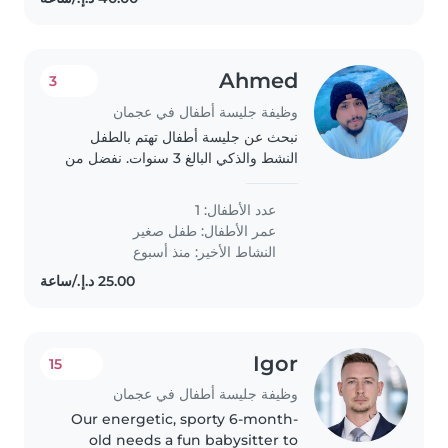
Ahmed
3
وظيفة جليسة أطفال في عجمان
نبحث عن جليسة أطفال تهتم بالطفل
النشط والذكي البالغ 3 سنوات. نفضل من
يمكنها القدوم لمنزلنا. يجب أن تكون لطيفة
ومرحة. نرحب بأي شخص لديه خبرة أو
عدد الأطفال: 1
يرغب بالتعرف علينا.
عمر الأطفال:
طفل صغير
النشاط الأخير: منذ أسبوع
Igor
15
وظيفة جليسة أطفال في عجمان
Our energetic, sporty 6-month-
old needs a fun babysitter to