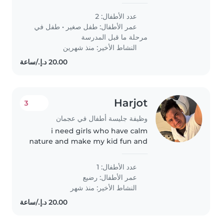
a 20-month-old son who needs
special attention due to a
عدد الأطفال: 2
speech delay. My husband and I
عمر الأطفال:
طفل صغير
•
طفل في
both work full-time, and we..
مرحلة ما قبل المدرسة
النشاط الأخير: منذ شهرين
Harjot
3
وظيفة جليسة أطفال في عجمان
i need girls who have calm
nature and make my kid fun and
open nature girl
عدد الأطفال: 1
عمر الأطفال:
رضيع
النشاط الأخير: منذ شهر