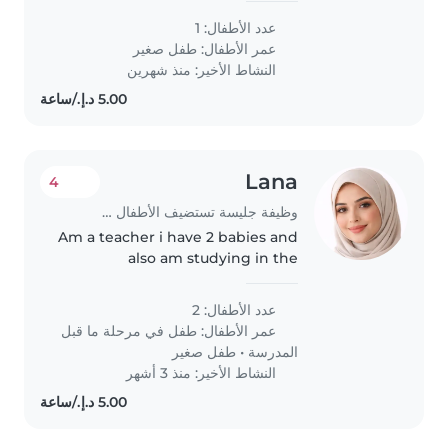
جليسة أطفال مرتاحة مع الطبخ ومهام
عدد الأطفال: 1
منزلية ومساعدة الطفل في أداء الواجبات
عمر الأطفال:
طفل صغير
المدرسية. نأمل..
النشاط الأخير: منذ شهرين
Lana
4
وظيفة جليسة تستضيف الأطفال في بيتها في عجمان
Am a teacher i have 2 babies and
also am studying in the
university in Saturday I need a
good and best lady that she can
عدد الأطفال: 2
play and teach my kids they are
عمر الأطفال:
طفل في مرحلة ما قبل
2 the girl 3 years and the..
المدرسة
•
طفل صغير
النشاط الأخير: منذ 3 أشهر