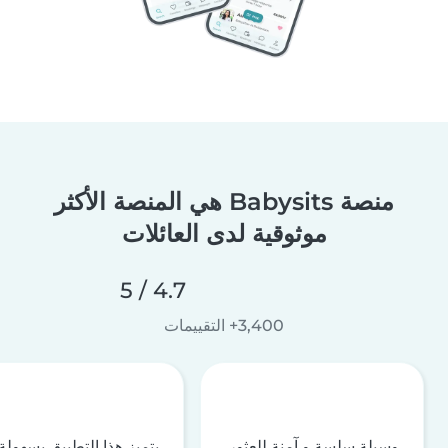
منصة Babysits هي المنصة الأكثر
موثوقية لدى العائلات
4.7 / 5
3,400+ التقييمات
وسيلة سلسة و آمنة للعثور
يتميز هذا التطبيق بسهولة