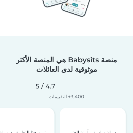
منصة Babysits هي المنصة الأكثر
موثوقية لدى العائلات
4.7 / 5
3,400+ التقييمات
وسيلة سلسة و آمنة للعثور
يتميز هذا التطبيق بسهولة