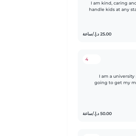
I am kind, caring a
handle kids at any st
and am very profes
4
I am a universit
going to get my ma
on children with ab