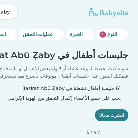
Z̧aby
النوع
الخبرة
عمليات التحقق
المزيد من خيارات التصفية
1
جليسات أطفال في Jazīrat Abū Z̧aby
سواء كنت تخطط لموعد عشاء أو لإنهاء بعض الأعمال أو أنك تحتاج
فيمكنك العثور على جليسات أطفال موثوقات بأسرع مما تستغرقه 
61 جليسة أطفال نشطة في Jazīrat Abū Z̧aby
يجب على جميع الأعضاء إكمال التحقق من الهوية الإلزامي
اشترك مجانًا
4.7 / 5