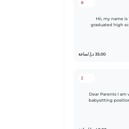
8
Hii, my name is 
graduated high sch
University next year
2
Dear Parents I am writing to express my interest in the
babysitting positio
love for childre