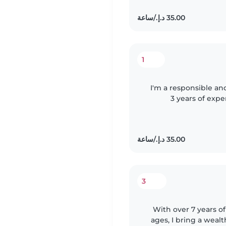
1
I'm a responsible an
3 years of exper
including those wi
3
With over 7 years of
ages, I bring a wealt