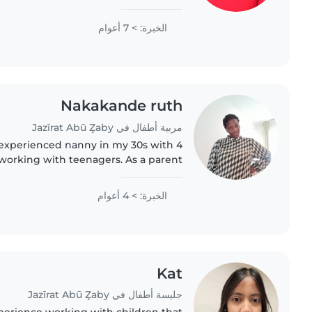
 as a babysitter. As a parent myself, I
understand the..
الخبرة: > 7 أعوام
Nakakande ruth
مربية أطفال في Jazīrat Abū Z̧aby
 experienced nanny in my 30s with 4
 working with teenagers. As a parent
rstand the importance of providing a
nurturing and safe environment...
الخبرة: > 4 أعوام
Kat
جليسة أطفال في Jazīrat Abū Z̧aby