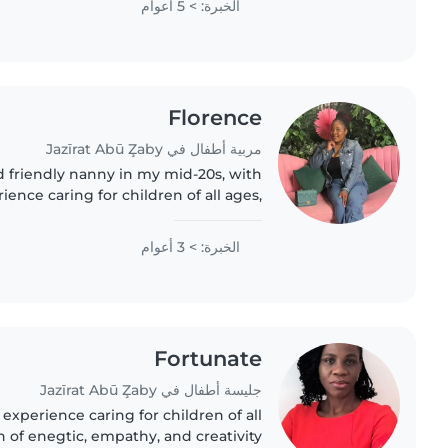
الخبرة: > 5 أعوام
Florence
مربية أطفال في Jazīrat Abū Z̧aby
d friendly nanny in my mid-20s, with
ience caring for children of all ages,
th special needs like sleep disorders
and food allergies...
الخبرة: > 3 أعوام
Fortunate
جليسة أطفال في Jazīrat Abū Z̧aby
 experience caring for children of all
h of enegtic, empathy, and creativity