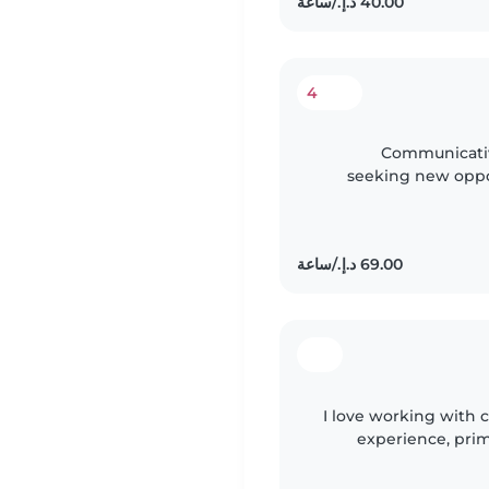
4
Communicativ
seeking new oppor
experience pr
newborn t
I love working with c
experience, prima
have experien