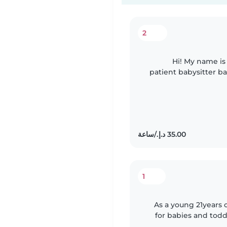
2
Hi! My name is 
patient babysitter based
a CACHE Level 2 qua
1
As a young 21years old with 2 y
for babies and toddl
caring nanny who is