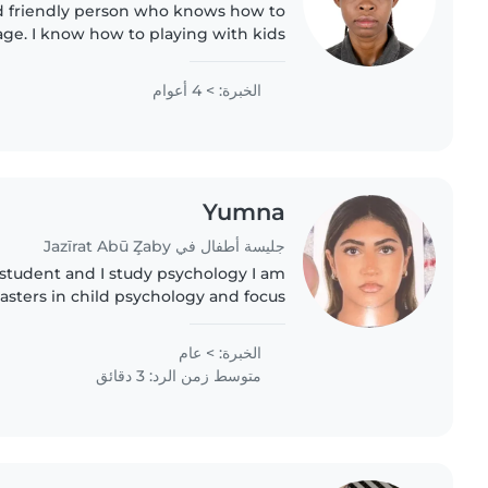
nd friendly person who knows how to
age. I know how to playing with kids
sional when it comes to doing house
chores at home...
الخبرة: > 4 أعوام
Yumna
جليسة أطفال في Jazīrat Abū Z̧aby
y student and I study psychology I am
sters in child psychology and focus
normalities and learning disorders I
have two younger..
الخبرة: > عام
متوسط زمن الرد: 3 دقائق