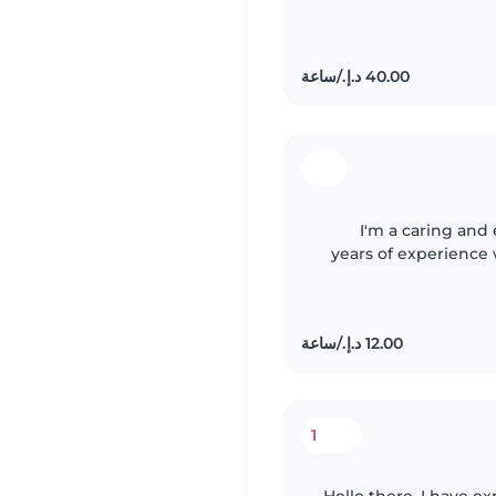
to my role
I'm a caring and
years of experience
myself, I unde
1