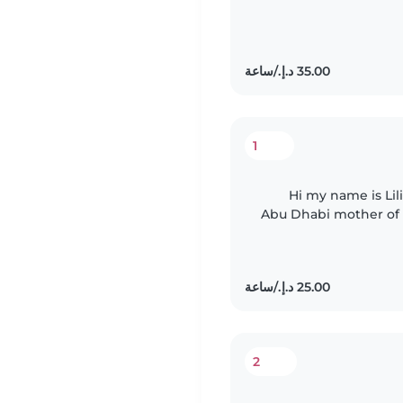
1
Hi my name is Lil
Abu Dhabi mother of 4
teenagers.,I'm a divo
2