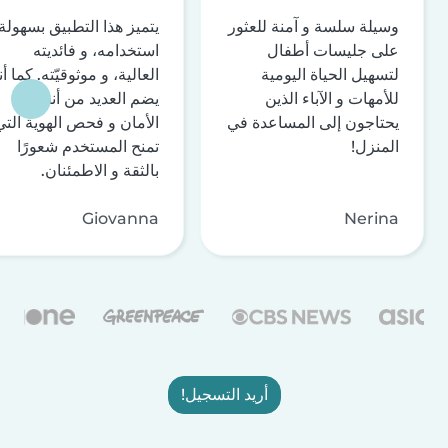
وسيلة سلسة و آمنة للعثور
يتميز هذا التطبيق بسهولة
على جليسات أطفال
استخدامه، و فائديته
لتسهيل الحياة اليومية
العالية، و موثوقيّته. كما أن
للأمهات و الآباء الذين
يضم العديد من أنظمة
يحتاجون إلى المساعدة في
الأمان و فحص الهوية التي
المنزل!
تمنح المستخدم شعورًا
بالثقة و الاطمئنان.
Giovanna
Nerina
أريد التسجيل!