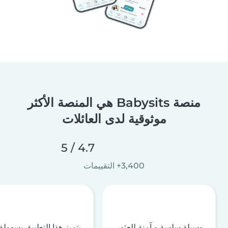
منصة Babysits هي المنصة الأكثر
موثوقية لدى العائلات
4.7 / 5
3,400+ التقييمات
وسيلة سلسة و آمنة للعثور
يتميز هذا التطبيق بسهولة