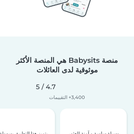
منصة Babysits هي المنصة الأكثر
موثوقية لدى العائلات
4.7 / 5
3,400+ التقييمات
وسيلة سلسة و آمنة للعثور
يتميز هذا التطبيق بسهولة