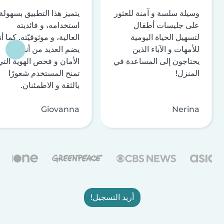
وسيلة سلسة و آمنة للعثور
يتميز هذا التطبيق بسهولة
على جليسات أطفال
استخدامه، و فائديته
لتسهيل الحياة اليومية
العالية، و موثوقيّته. كما أن
للأمهات و الآباء الذين
يضم العديد من أنظمة
يحتاجون إلى المساعدة في
الأمان و فحص الهوية التي
المنزل!
تمنح المستخدم شعورًا
بالثقة و الاطمئنان.
Giovanna
Nerina
أريد التسجيل!