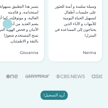
وسيلة سلسة و آمنة للعثور
يتميز هذا التطبيق بسهولة
على جليسات أطفال
استخدامه، و فائديته
لتسهيل الحياة اليومية
العالية، و موثوقيّته. كما أن
للأمهات و الآباء الذين
يضم العديد من أنظمة
يحتاجون إلى المساعدة في
الأمان و فحص الهوية التي
المنزل!
تمنح المستخدم شعورًا
بالثقة و الاطمئنان.
Giovanna
Nerina
أريد التسجيل!