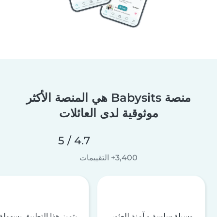
منصة Babysits هي المنصة الأكثر
موثوقية لدى العائلات
4.7 / 5
3,400+ التقييمات
وسيلة سلسة و آمنة للعثور
يتميز هذا التطبيق بسهولة