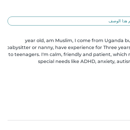
 هذا الوصف
- year old, am Muslim, I come from Uganda bu
babysitter or nanny, have experience for Three years,l
to teenagers. I'm calm, friendly and patient, which
special needs like ADHD, anxiety, autism