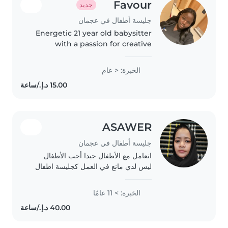
Favour
جديد
جليسة أطفال في عجمان
Energetic 21 year old babysitter
with a passion for creative
activities and learning.
Comfortable caring for
الخبرة: < عام
preschoolers up through teens
and handling tasks from
homework help to..
ASAWER
جليسة أطفال في عجمان
اتعامل مع الأطفال جيدا أحب الأطفال
ليس لدي مانع في العمل كجليسة اطفال
سوف اعطيهم كل اهتمامي و وقتي انا
هادئة في التعامل سوف أكون متوفرة
الخبرة: > 11 عامًا
للعمل بالصبح والمساء سوف اقوم
بالقراءة والكتابة..