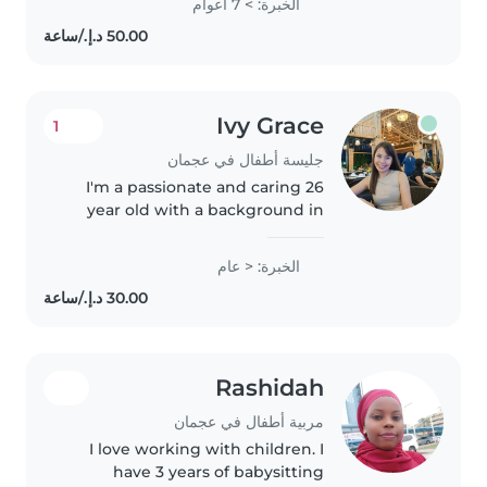
الخبرة: > 7 أعوام
the university . I'm skilled in
reading, language
development,..
Ivy Grace
1
جليسة أطفال في عجمان
I'm a passionate and caring 26
year old with a background in
teaching, eager to support
children's growth. I specialize in
الخبرة: < عام
working with preschoolers and
gradeschoolers, including those..
Rashidah
مربية أطفال في عجمان
I love working with children. I
have 3 years of babysitting