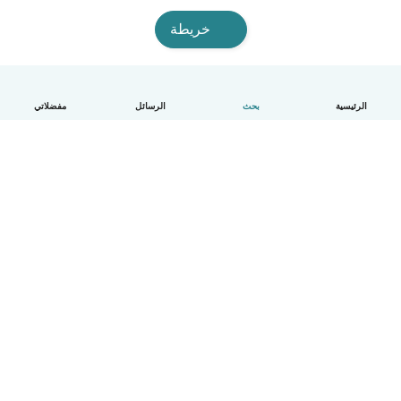
خريطة
الرئيسية
بحث
الرسائل
مفضلاتي
العربية
آلية العمل
مساعدة
الشروط و الخصوصية
الأسعار
تفاصيل الشركة
Babysits للشركات
معايير المجتمع