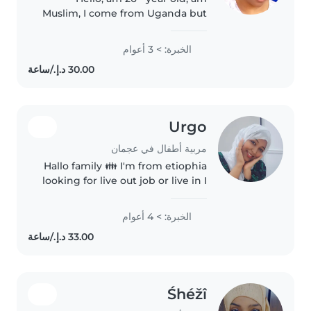
Muslim, I come from Uganda but
now am living in Ajman am
looking for job as babysitter or
الخبرة: > 3 أعوام
nanny, have experience for
Three years,l can caring for
children..
Urgo
مربية أطفال في عجمان
Hallo family 👪 I'm from etiophia
looking for live out job or live in I
have experience of over four
years in uae 🇦🇪 as nanny maid I
الخبرة: > 4 أعوام
know how to cleaning taking
care of babys laundry..
Śhéžî