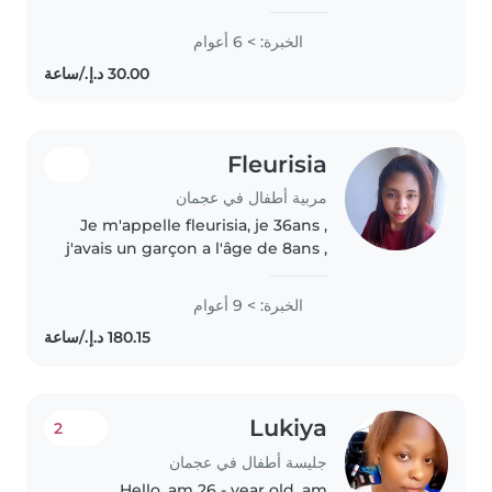
experience, primarily with
babies and toddlers. I also have
الخبرة: > 6 أعوام
experience with children with
special needs, particularly,
epilepsy...
Fleurisia
مربية أطفال في عجمان
Je m'appelle fleurisia, je 36ans ,
j'avais un garçon a l'âge de 8ans ,
il vie dans mon pays d'origine,
j'ai 9 d'expérience pour le
الخبرة: > 9 أعوام
domaine femme de ménage et
nounou, je cherche de..
Lukiya
2
جليسة أطفال في عجمان
Hello, am 26 - year old, am