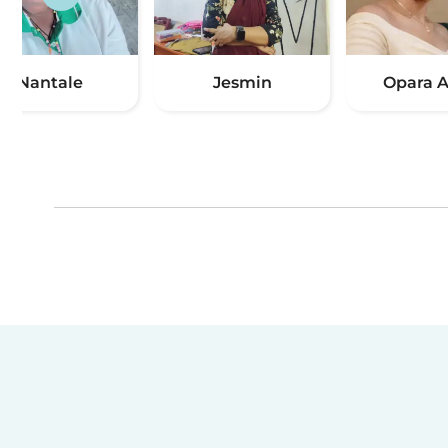
Nantale
Jesmin
Opara 