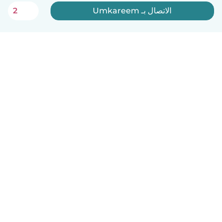
الاتصال بـ Umkareem
2
العربية
آلية العمل
مساعدة
الشروط و الخصوصية
الأسعار
تفاصيل الشركة
Babysits للشركات
معايير المجتمع
© Babysits B.V.