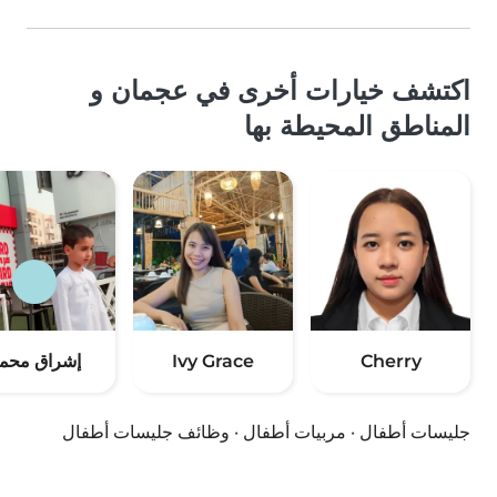
اكتشف خيارات أخرى في عجمان و
المناطق المحيطة بها
Cherry
Ivy Grace
إشراق محم
جليسات أطفال
·
مربيات أطفال
·
وظائف جليسات أطفال