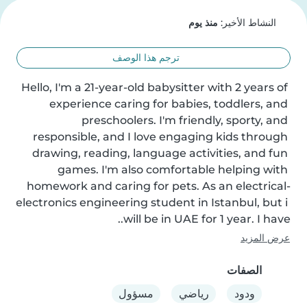
النشاط الأخير:
منذ يوم
ترجم هذا الوصف
Hello, I'm a 21-year-old babysitter with 2 years of 
experience caring for babies, toddlers, and 
preschoolers. I'm friendly, sporty, and 
responsible, and I love engaging kids through 
drawing, reading, language activities, and fun 
games. I'm also comfortable helping with 
homework and caring for pets. As an electrical-
electronics engineering student in Istanbul, but i 
will be in UAE for 1 year. I have..
عرض المزيد
الصفات
ودود
رياضي
مسؤول