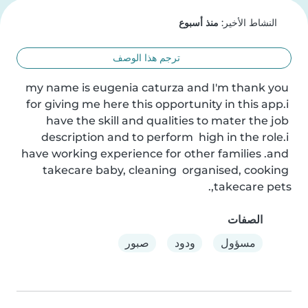
النشاط الأخير:
منذ أسبوع
ترجم هذا الوصف
my name is eugenia caturza and I'm thank you 
for giving me here this opportunity in this app.i 
have the skill and qualities to mater the job 
description and to perform  high in the role.i 
have working experience for other families .and 
takecare baby, cleaning  organised, cooking 
,takecare pets.
الصفات
مسؤول
ودود
صبور