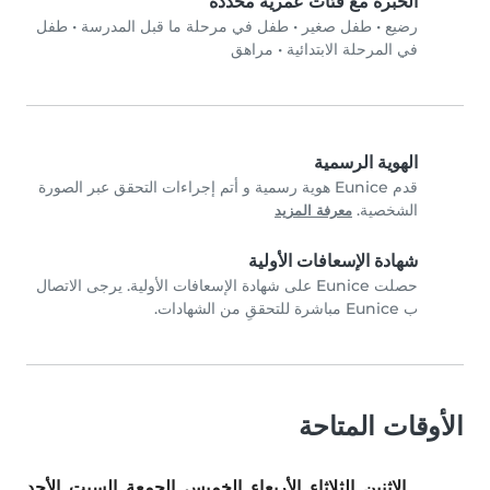
الخبرة مع فئات عمرية محددة
رضيع
•
طفل صغير
•
طفل في مرحلة ما قبل المدرسة
•
طفل
في المرحلة الابتدائية
•
مراهق
الهوية الرسمية
قدم Eunice هوية رسمية و أتم إجراءات التحقق عبر الصورة
الشخصية.
معرفة المزيد
شهادة الإسعافات الأولية
حصلت Eunice على شهادة الإسعافات الأولية. يرجى الاتصال
ب Eunice مباشرة للتحققِ من الشهادات.
الأوقات المتاحة
الاثنين
الثلاثاء
الأربعاء
الخميس
الجمعة
السبت
الأحد