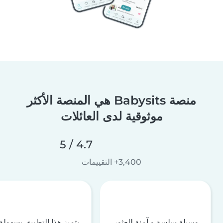
منصة Babysits هي المنصة الأكثر
موثوقية لدى العائلات
4.7 / 5
3,400+ التقييمات
وسيلة سلسة و آمنة للعثور
يتميز هذا التطبيق بسهولة