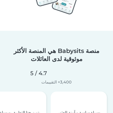
منصة Babysits هي المنصة الأكثر
موثوقية لدى العائلات
4.7 / 5
3,400+ التقييمات
وسيلة سلسة و آمنة للعثور
يتميز هذا التطبيق بسهولة