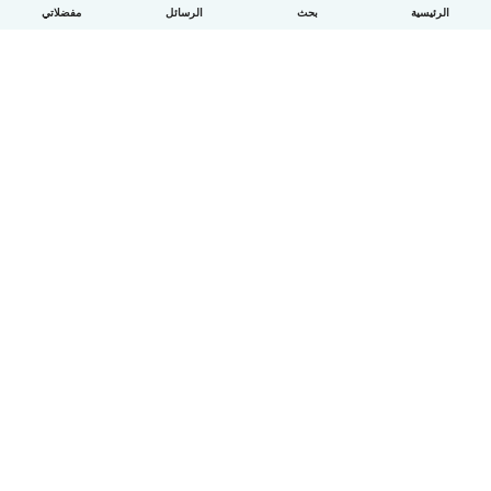
الرئيسية
بحث
الرسائل
مفضلاتي
العربية
آلية العمل
مساعدة
الشروط و الخصوصية
الأسعار
تفاصيل الشركة
Babysits للشركات
معايير المجتمع