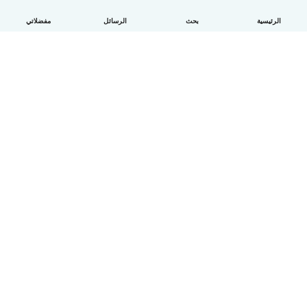
الرئيسية
بحث
الرسائل
مفضلاتي
العربية
آلية العمل
مساعدة
الشروط و الخصوصية
الأسعار
تفاصيل الشركة
Babysits للشركات
معايير المجتمع