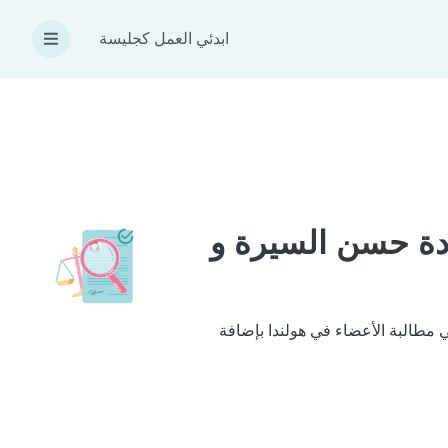
ابدئي العمل كجليسة
Verklaring Omtrent het Gedrag () شهادة حسن السيرة و
 نتبعها لتحقيق ذلك هي مطالبة الأعضاء في هولندا بإضافة