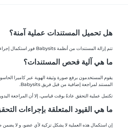
هل تحميل المستندات عملية آمنة؟
تتم إزالة المستندات من أنظمة Babysits فور استكمال إجراءات التحقق. نلتزم بخصوصية بياناتك، و لن يتم تداول مستنداتك مع أي أطراف خارجية أو مستخدمين آخرين لأي سبب.
ما هي آلية فحص المستندات؟
يقوم المستخدمون برفع صورة وثيقة الهوية عبر كاميرا الحاسوب أ
المستند لمراجعة إضافية من قبل فريق Babysits.
تكتمل عملية التحقق عادةً بوقت قياسي، إلا أن المراجعة اليدو
ما هي القيود المتعلقة بإجراءات التحق
إن استكمال هذه العملية لا يشكل تزكية لأي عضو، و لا يضمن ص