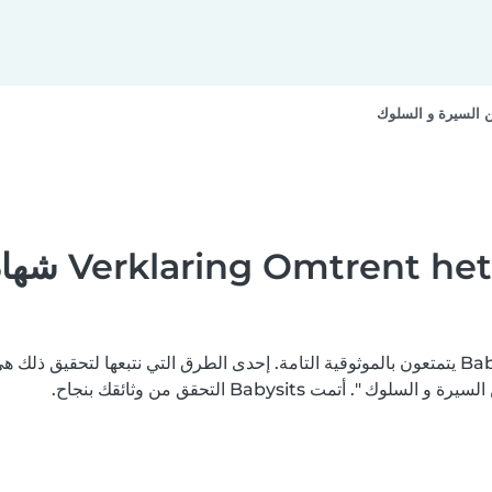
المساعدة - VOG
نسعى جاهدين لتعزيز ثقتكم بأن جميع مستخدمي منصة Babysits يتمتعون بالموثوقية التامة. إحدى الطرق التي