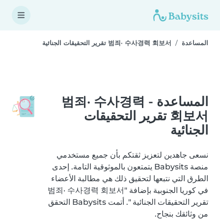
المساعدة
범죄· 수사경력 회보서 تقرير التحقيقات الجنائية
المساعدة - 범죄· 수사경력
회보서 تقرير التحقيقات
الجنائية
نسعى جاهدين لتعزيز ثقتكم بأن جميع مستخدمي
منصة Babysits يتمتعون بالموثوقية التامة. إحدى
الطرق التي نتبعها لتحقيق ذلك هي مطالبة الأعضاء
في كوريا الجنوبية بإضافة "범죄· 수사경력 회보서
تقرير التحقيقات الجنائية ". أتمت Babysits التحقق
من وثائقك بنجاح.