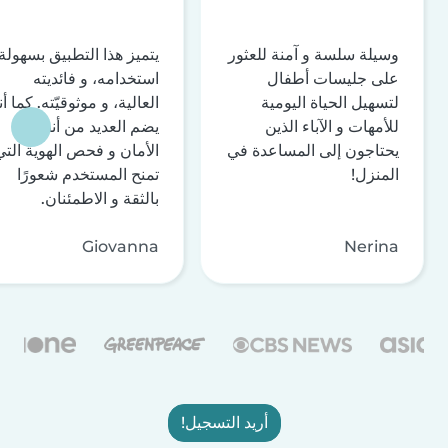
وسيلة سلسة و آمنة للعثور
يتميز هذا التطبيق بسهولة
على جليسات أطفال
استخدامه، و فائديته
لتسهيل الحياة اليومية
العالية، و موثوقيّته. كما أن
للأمهات و الآباء الذين
يضم العديد من أنظمة
يحتاجون إلى المساعدة في
الأمان و فحص الهوية التي
المنزل!
تمنح المستخدم شعورًا
بالثقة و الاطمئنان.
Giovanna
Nerina
أريد التسجيل!