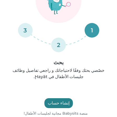
3
1
2
بحث
خصّصي بحثك وفقًا لاحتياجاتك و راجعي تفاصيل وظائف
جليسات الأطفال في Ḩayāt.
إنشاء حساب
منصة Babysits مجانية لجليسات الأطفال!