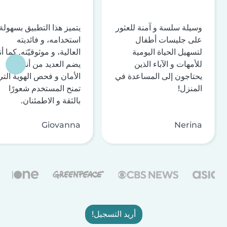
وسيلة سلسة و آمنة للعثور
يتميز هذا التطبيق بسهولة
على جليسات أطفال
استخدامه، و فائديته
لتسهيل الحياة اليومية
العالية، و موثوقيّته. كما أن
للأمهات و الآباء الذين
يضم العديد من أنظمة
يحتاجون إلى المساعدة في
الأمان و فحص الهوية التي
المنزل!
تمنح المستخدم شعورًا
بالثقة و الاطمئنان.
Giovanna
Nerina
أريد التسجيل!