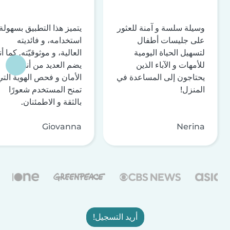
وسيلة سلسة و آمنة للعثور
يتميز هذا التطبيق بسهولة
على جليسات أطفال
استخدامه، و فائديته
لتسهيل الحياة اليومية
العالية، و موثوقيّته. كما أن
للأمهات و الآباء الذين
يضم العديد من أنظمة
يحتاجون إلى المساعدة في
الأمان و فحص الهوية التي
المنزل!
تمنح المستخدم شعورًا
بالثقة و الاطمئنان.
Giovanna
Nerina
أريد التسجيل!