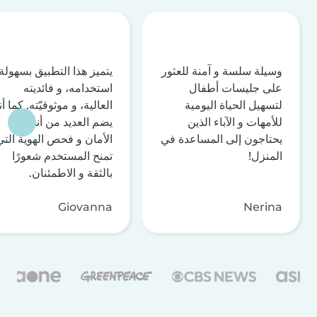
وسيلة سلسة و آمنة للعثور
يتميز هذا التطبيق بسهولة
على جليسات أطفال
استخدامه، و فائديته
لتسهيل الحياة اليومية
العالية، و موثوقيّته. كما أن
للأمهات و الآباء الذين
يضم العديد من أنظمة
يحتاجون إلى المساعدة في
الأمان و فحص الهوية التي
المنزل!
تمنح المستخدم شعورًا
بالثقة و الاطمئنان.
Giovanna
Nerina