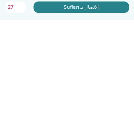
الاتصال بـ Sufian
27
العربية
آلية العمل
مساعدة
الشروط و الخصوصية
الأسعار
تفاصيل الشركة
Babysits للشركات
معايير المجتمع
© Babysits B.V.