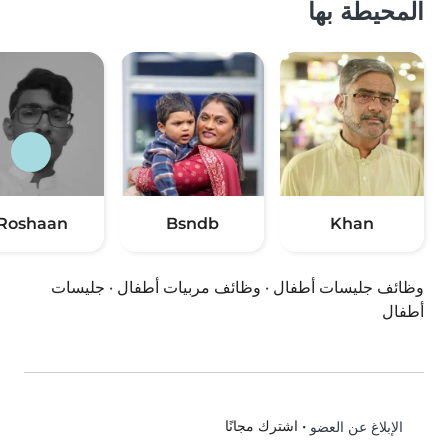
المحيطة بها
Roshaan
Bsndb
Khan
وظائف جليسات أطفال
·
وظائف مربيات أطفال
·
جليسات
أطفال
•
اشترك مجانًا
الإبلاغ عن العضو