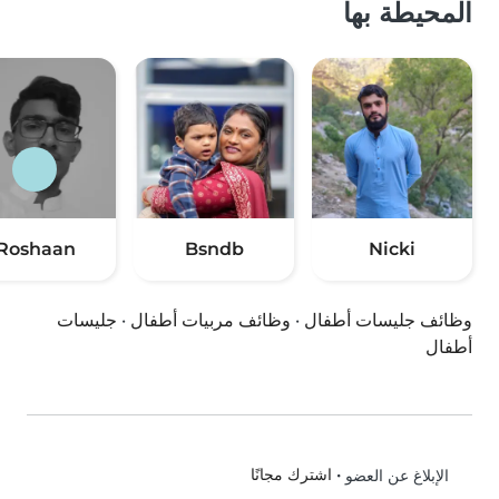
المحيطة بها
Roshaan
Bsndb
Nicki
وظائف جليسات أطفال
·
وظائف مربيات أطفال
·
جليسات
أطفال
•
اشترك مجانًا
الإبلاغ عن العضو