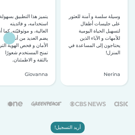
وسيلة سلسة و آمنة للعثور
يتميز هذا التطبيق بسهولة
على جليسات أطفال
استخدامه، و فائديته
لتسهيل الحياة اليومية
العالية، و موثوقيّته. كما أن
للأمهات و الآباء الذين
يضم العديد من أنظمة
يحتاجون إلى المساعدة في
الأمان و فحص الهوية التي
المنزل!
تمنح المستخدم شعورًا
بالثقة و الاطمئنان.
Giovanna
Nerina
أريد التسجيل!