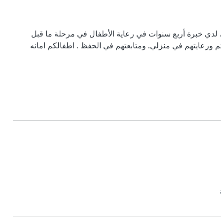
أهلا وسهلا! أنا جليسة أطفال في مدينه العين منطقه الخبيصي ، لدي خبرة أربع سنوات في رعاية الأطفال في مرحلة ما قبل 
م ورعايتهم في منزلي. ومتابعتهم في الحفظ . اطفالكم امانه