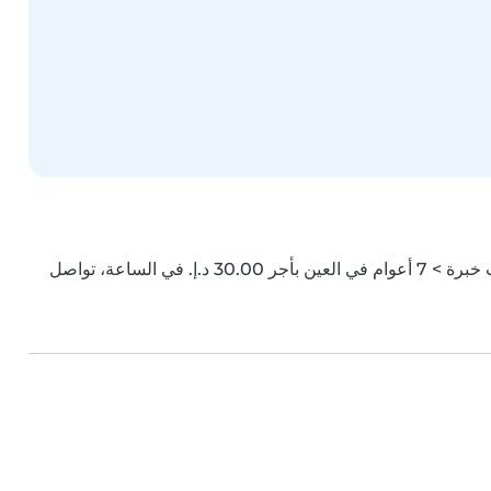
جليسة أطفال (41) في العين. هل تبحث عن جليسة أطفال ذات خبرة > 7 أعوام في العين بأجر ‏30.00 د.إ.‏ في الساعة، تواصل 