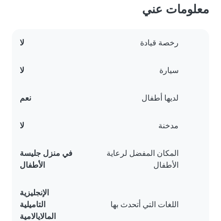
معلومات عني
رخصة قيادة
لا
سيارة
لا
لديها أطفال
نعم
مدخنة
لا
المكان المفضل لرعاية
في منزل جليسة
الأطفال
الأطفال
الإنجليزية
اللغات التي أتحدث بها
التاميلية
المالايالامية