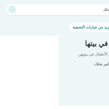
حثك
ي بيتها
 الأطفال في بيوتهن
يير بحثك.