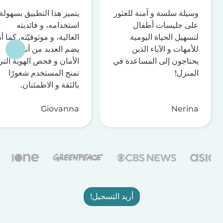
وسيلة سلسة و آمنة للعثور
يتميز هذا التطبيق بسهولة
على جليسات أطفال
استخدامه، و فائديته
لتسهيل الحياة اليومية
العالية، و موثوقيّته. كما أن
للأمهات و الآباء الذين
يضم العديد من أنظمة
يحتاجون إلى المساعدة في
الأمان و فحص الهوية التي
المنزل!
تمنح المستخدم شعورًا
بالثقة و الاطمئنان.
Giovanna
Nerina
أريد التسجيل!