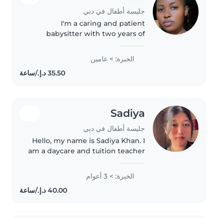
جليسة أطفال في دبي
I'm a caring and patient
babysitter with two years of
experience looking after
toddlers and preschoolers. I love
الخبرة: > عامين
drawing, reading and playing
games with kids. Happy to help
with light..
Sadiya
جليسة أطفال في دبي
Hello, my name is Sadiya Khan. I
am a daycare and tuition teacher
with 5 years of experience. I can
teach Hindi very well and take
الخبرة: > 3 أعوام
care of children with great
patience, love, and care...