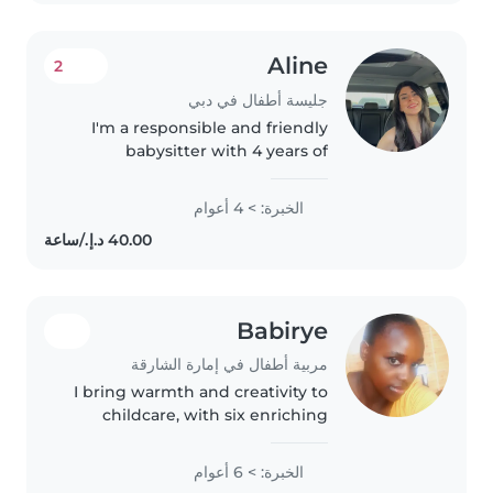
Aline
2
جليسة أطفال في دبي
I'm a responsible and friendly
babysitter with 4 years of
experience caring for
preschoolers, gradeschoolers,
الخبرة: > 4 أعوام
and teenagers. I'm comfortable
with pets and can assist with
homework...
Babirye
مربية أطفال في إمارة الشارقة
I bring warmth and creativity to
childcare, with six enriching
years as a nanny across all early
ages, including children with
الخبرة: > 6 أعوام
autism. Skilled in language,