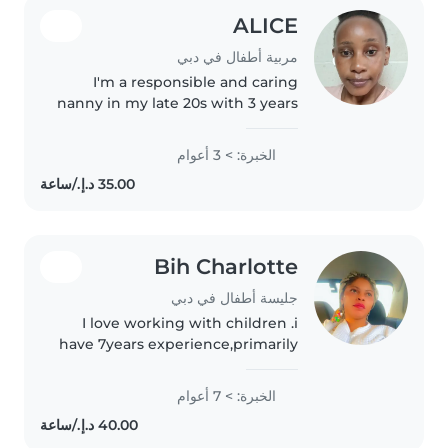
ALICE
مربية أطفال في دبي
I'm a responsible and caring
nanny in my late 20s with 3 years
of experience looking after
preschoolers, toddlers, and
الخبرة: > 3 أعوام
gradeschoolers. I'm comfortable
helping with homework and
light..
Bih Charlotte
جليسة أطفال في دبي
I love working with children .i
have 7years experience,primarily
with babies.I also have
experience with children with
الخبرة: > 7 أعوام
special needs particularly with
looking forward to taking care..