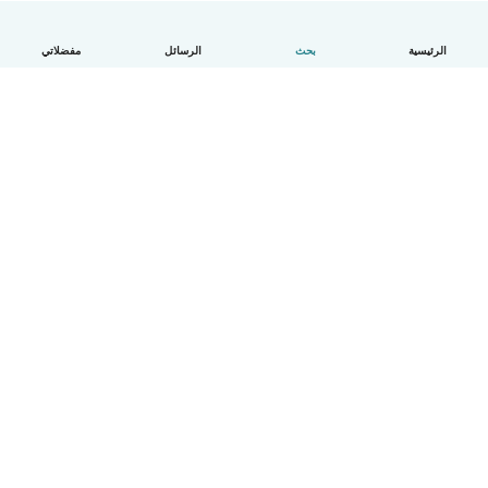
الرئيسية
بحث
الرسائل
مفضلاتي
العربية
آلية العمل
مساعدة
الشروط و الخصوصية
الأسعار
تفاصيل الشركة
Babysits للشركات
معايير المجتمع
© Babysits B.V.