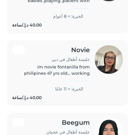
babies ,playing ,patient with
them and also playing with
them, I can also help in house
الخبرة: > 8 أعوام
chores ,, I am patient ,obedient
and humble, I will be happy if..
Novie
جليسة أطفال في دبي
im novie fontanilla from
philipines 47 yrs old... working
here in dubai since 2008 as a
nanny different 22 yrs
الخبرة: > 11 عامًا
experience a sa and lovable
responsible and caring. love
taking care..
Beegum
جليسة أطفال في عجمان