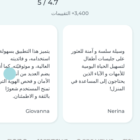
4.7 / 5
3,400+ التقييمات
وسيلة سلسة و آمنة للعثور
يتميز هذا التطبيق بسهولة
على جليسات أطفال
استخدامه، و فائديته
لتسهيل الحياة اليومية
العالية، و موثوقيّته. كما أن
للأمهات و الآباء الذين
يضم العديد من أنظمة
يحتاجون إلى المساعدة في
الأمان و فحص الهوية التي
المنزل!
تمنح المستخدم شعورًا
بالثقة و الاطمئنان.
Giovanna
Nerina