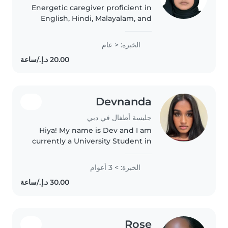
Energetic caregiver proficient in
English, Hindi, Malayalam, and
Tamil, with a knack for creative
activities and music. Passionate
الخبرة: < عام
about engaging kids through
reading, games, and crafting...
Devnanda
جليسة أطفال في دبي
Hiya! My name is Dev and I am
currently a University Student in
the UK who is looking for a part
time job whilst in Dubai for the
الخبرة: > 3 أعوام
summer. I love working with
kids and have had years..
Rose