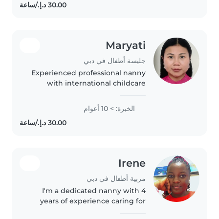
crafts, music, and games,..
Maryati
جليسة أطفال في دبي
Experienced professional nanny
with international childcare
background. Worked in Palm
Jumeirah caring for newborn
الخبرة: > 10 أعوام
twins and a 3-year-old child,
providing full newborn care and
daily..
Irene
مربية أطفال في دبي
I'm a dedicated nanny with 4
years of experience caring for
children of all ages, from babies