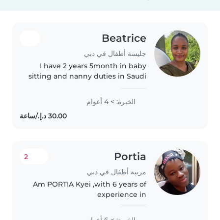
Beatrice
جليسة أطفال في دبي
I have 2 years 5month in baby
sitting and nanny duties in Saudi
Arabia, and also 2 years 3months
in baby sitting and nanny duties
الخبرة: > 4 أعوام
in United Arabia Emirates. I am a
patient, loving..
Portia
2
مربية أطفال في دبي
Am PORTIA Kyei ,with 6 years of
experience in
nanny/Babysitting, your child is
my task to make sure they are
الخبرة: > 6 أعوام