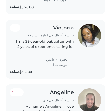
good.,and also to feed them
happily, playing or entertaining
The kids to..
Victoria
جليسة أطفال في إمارة الشارقة
I'm a 28-year-old babysitter with
2 years of experience caring for
babies, toddlers, and
preschoolers. I'm a friendly,
الخبرة: > عامين
patient and funny caregiver who
التوصيات: 1
loves engaging kids through
reading,..
Angeline
1
جليسة أطفال في دبي
My name's Angeline , I love